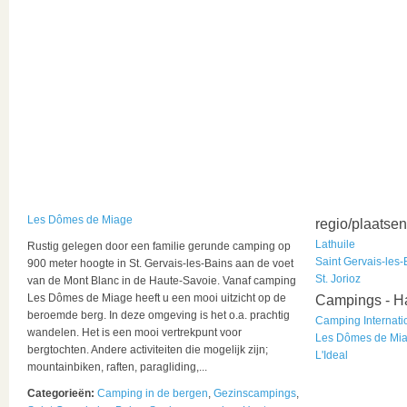
Les Dômes de Miage
regio/plaatsen
Lathuile
Rustig gelegen door een familie gerunde camping op
Saint Gervais-les-
900 meter hoogte in St. Gervais-les-Bains aan de voet
St. Jorioz
van de Mont Blanc in de Haute-Savoie. Vanaf camping
Les Dômes de Miage heeft u een mooi uitzicht op de
Campings - H
beroemde berg. In deze omgeving is het o.a. prachtig
Camping Internati
wandelen. Het is een mooi vertrekpunt voor
Les Dômes de Mi
bergtochten. Andere activiteiten die mogelijk zijn;
L'Ideal
mountainbiken, raften, paragliding,...
Categorieën:
Camping in de bergen
,
Gezinscampings
,