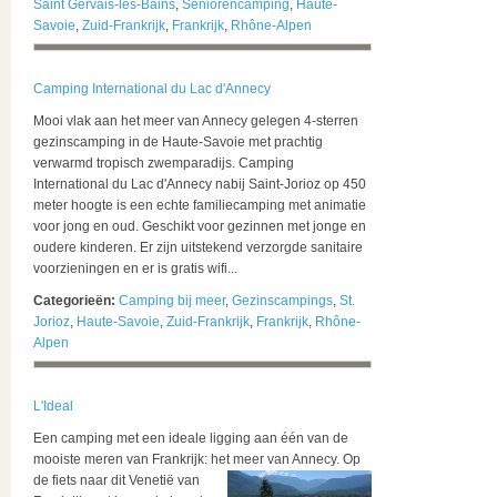
Saint Gervais-les-Bains
,
Seniorencamping
,
Haute-
Savoie
,
Zuid-Frankrijk
,
Frankrijk
,
Rhône-Alpen
Camping International du Lac d'Annecy
Mooi vlak aan het meer van Annecy gelegen 4-sterren
gezinscamping in de Haute-Savoie met prachtig
verwarmd tropisch zwemparadijs. Camping
International du Lac d'Annecy nabij Saint-Jorioz op 450
meter hoogte is een echte familiecamping met animatie
voor jong en oud. Geschikt voor gezinnen met jonge en
oudere kinderen. Er zijn uitstekend verzorgde sanitaire
voorzieningen en er is gratis wifi...
Categorieën:
Camping bij meer
,
Gezinscampings
,
St.
Jorioz
,
Haute-Savoie
,
Zuid-Frankrijk
,
Frankrijk
,
Rhône-
Alpen
L'Ideal
Een camping met een ideale ligging aan één van de
mooiste meren van Frankrijk: het meer van Annecy.
Op
de fiets naar dit Venetië van