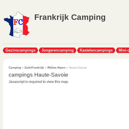
Frankrijk Camping
Gezinscampings
Jongerencamping
Kastelencampings
Mini-
Camping
»
Zuid-Frankrijk
»
Rhône-Alpen
» Haute-Savoie
campings Haute-Savoie
Javascript is required to view this map.