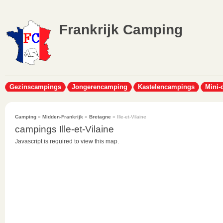
Frankrijk Camping
Gezinscampings
Jongerencamping
Kastelencampings
Mini-
Camping
»
Midden-Frankrijk
»
Bretagne
» Ille-et-Vilaine
campings Ille-et-Vilaine
Javascript is required to view this map.