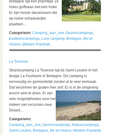
Bretagne ligt een prachtige 18
holes golfbaan met een hotel.
Er zijn mooie stacaravans die
op ruime schaduwrijke
plaatsen...
Categorieën:
Camping_aan_zee
,
Gezinscampings
,
Kastelencampings
,
Luxe camping
,
Bretagne
,
Ille-et-
Vilaine
,
Midden-Frankrijk
La Touesse
Strandcamping La Touesse ligt bij Saint Lunaire in het
dorpje La Fourberie in Bretagne. De camping is
eenvoudig en gemoedelijk zonder al te veel vermaak.
Dat verzinnen de gasten hier zelf. Er is in de omgeving
enorm veel te doen.
Er zijn
vele mogelijkheden voor het
maken van excursies naar
Dinard,...
Categorieën:
Camping_aan_zee
,
Gezinscampings
,
Natuurcampings
,
Saint Lunaire
,
Bretagne
,
Ille-et-Vilaine
,
Midden-Frankrijk