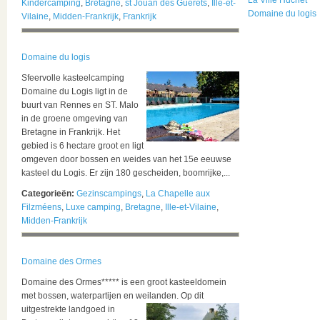
La Ville Huchet
Kindercamping
,
Bretagne
,
st Jouan des Guerets
,
Ille-et-
Domaine du logis
Vilaine
,
Midden-Frankrijk
,
Frankrijk
Domaine du logis
Sfeervolle kasteelcamping
Domaine du Logis ligt in de
buurt van Rennes en ST. Malo
in de groene omgeving van
Bretagne in Frankrijk. Het
gebied is 6 hectare groot en ligt
omgeven door bossen en weides van het 15e eeuwse
kasteel du Logis. Er zijn 180 gescheiden, boomrijke,...
Categorieën:
Gezinscampings
,
La Chapelle aux
Filzméens
,
Luxe camping
,
Bretagne
,
Ille-et-Vilaine
,
Midden-Frankrijk
Domaine des Ormes
Domaine des Ormes***** is een groot kasteeldomein
met bossen, waterpartijen en weilanden.
Op dit
uitgestrekte landgoed in