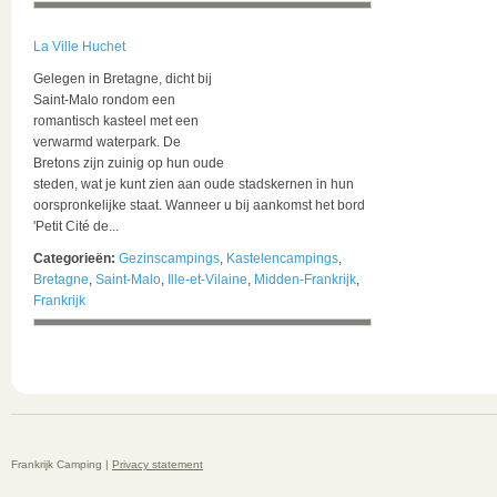
La Ville Huchet
Gelegen in Bretagne, dicht bij
Saint-Malo rondom een
romantisch kasteel met een
verwarmd waterpark. De
Bretons zijn zuinig op hun oude
steden, wat je kunt zien aan oude stadskernen in hun
oorspronkelijke staat. Wanneer u bij aankomst het bord
'Petit Cité de...
Categorieën:
Gezinscampings
,
Kastelencampings
,
Bretagne
,
Saint-Malo
,
Ille-et-Vilaine
,
Midden-Frankrijk
,
Frankrijk
Frankrijk Camping |
Privacy statement