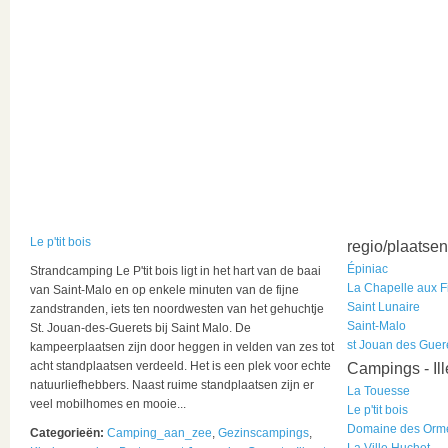
Le p'tit bois
regio/plaatsen
Épiniac
Strandcamping Le P'tit bois ligt in het hart van de baai
La Chapelle aux 
van Saint-Malo en op enkele minuten van de fijne
Saint Lunaire
zandstranden, iets ten noordwesten van het gehuchtje
Saint-Malo
St. Jouan-des-Guerets bij Saint Malo. De
st Jouan des Guer
kampeerplaatsen zijn door heggen in velden van zes tot
acht standplaatsen verdeeld. Het is een plek voor echte
Campings - Ill
natuurliefhebbers. Naast ruime standplaatsen zijn er
La Touesse
veel mobilhomes en mooie...
Le p'tit bois
Domaine des Orm
Categorieën:
Camping_aan_zee
,
Gezinscampings
,