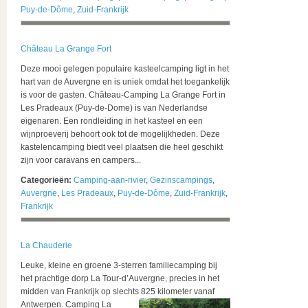
Puy-de-Dôme
,
Zuid-Frankrijk
Château La Grange Fort
Deze mooi gelegen populaire kasteelcamping ligt in het
hart van de Auvergne en is uniek omdat het toegankelijk
is voor de gasten. Château-Camping La Grange Fort in
Les Pradeaux (Puy-de-Dome) is van Nederlandse
eigenaren. Een rondleiding in het kasteel en een
wijnproeverij behoort ook tot de mogelijkheden. Deze
kastelencamping biedt veel plaatsen die heel geschikt
zijn voor caravans en campers...
Categorieën:
Camping-aan-rivier
,
Gezinscampings
,
Auvergne
,
Les Pradeaux
,
Puy-de-Dôme
,
Zuid-Frankrijk
,
Frankrijk
La Chauderie
Leuke, kleine en groene 3-sterren familiecamping bij
het prachtige dorp La Tour-d’Auvergne, precies in het
midden van Frankrijk op slechts 825 kilometer vanaf
Antwerpen.
Camping La