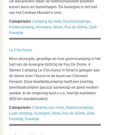
De stacaravans staan op halbeschaduwde plaatsen
tussen taxus en laurierhagen. De Auvergne in het hart
van het Centraal Massief is voor...
Categorieën:
Camping bij meer
,
Gezinscampings
,
Kindercamping
,
Auvergne
,
Murol
,
Puy-de-Dôme
,
Zuid-
Frankrijk
Le Clos Auroy
Mooi verzorgde, gezellige en luxe gezinscamping in het
hart van de Auvergne dicht bij de Puy De Dome. 4-
Sterren Camping Le Clos Auroy in Orcet is gelegen aan
de kleine rivier l'Auzon in de buurt van Clermont
Ferrand. Deze kwaliteitscamping heeft een prachtig
zwembadcomplex (jacuzzi aanwezig) en goed modern
sanitair. In de omgeving kunt u o.a. heerlijk wandelen
(800 km wandelroutes!).
Categorieën:
Camping-aan-rivier
,
Gezinscampings
,
Luxe camping
,
Auvergne
,
Orcet
,
Puy-de-Dôme
,
Zuid-
Frankrijk
,
Frankrijk