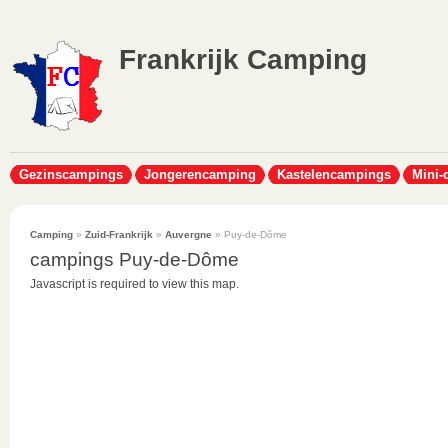
Frankrijk Camping
Gezinscampings
Jongerencamping
Kastelencampings
Mini-
Camping
»
Zuid-Frankrijk
»
Auvergne
» Puy-de-Dôme
campings Puy-de-Dôme
Javascript is required to view this map.