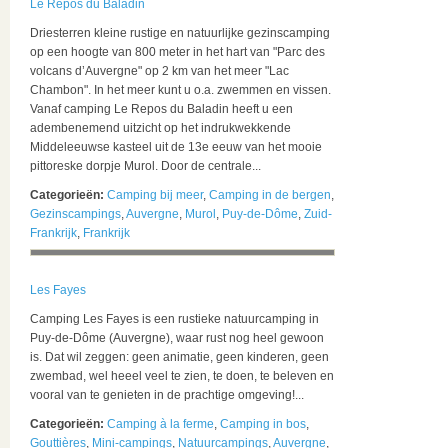
Le Repos du Baladin
Driesterren kleine rustige en natuurlijke gezinscamping
op een hoogte van 800 meter in het hart van "Parc des
volcans d’Auvergne" op 2 km van het meer "Lac
Chambon". In het meer kunt u o.a. zwemmen en vissen.
Vanaf camping Le Repos du Baladin heeft u een
adembenemend uitzicht op het indrukwekkende
Middeleeuwse kasteel uit de 13e eeuw van het mooie
pittoreske dorpje Murol. Door de centrale...
Categorieën:
Camping bij meer
,
Camping in de bergen
,
Gezinscampings
,
Auvergne
,
Murol
,
Puy-de-Dôme
,
Zuid-
Frankrijk
,
Frankrijk
Les Fayes
Camping Les Fayes is een rustieke natuurcamping in
Puy-de-Dôme (Auvergne), waar rust nog heel gewoon
is. Dat wil zeggen: geen animatie, geen kinderen, geen
zwembad, wel heeel veel te zien, te doen, te beleven en
vooral van te genieten in de prachtige omgeving!...
Categorieën:
Camping à la ferme
,
Camping in bos
,
Gouttières
,
Mini-campings
,
Natuurcampings
,
Auvergne
,