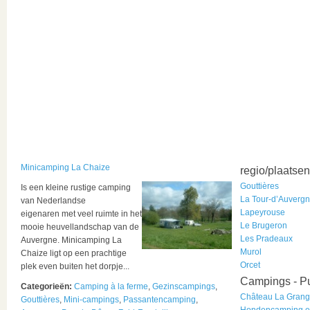
Minicamping La Chaize
regio/plaatsen
Gouttières
Is een kleine rustige camping
La Tour-d’Auverg
van Nederlandse
Lapeyrouse
eigenaren
met veel ruimte
in het
Le Brugeron
mooie heuvellandschap van de
Les Pradeaux
Auvergne.
Minicamping La
Murol
Chaize
ligt op een prachtige
Orcet
plek even buiten het dorpje...
Campings - P
Categorieën:
Camping à la ferme
,
Gezinscampings
,
Château La Grang
Gouttières
,
Mini-campings
,
Passantencamping
,