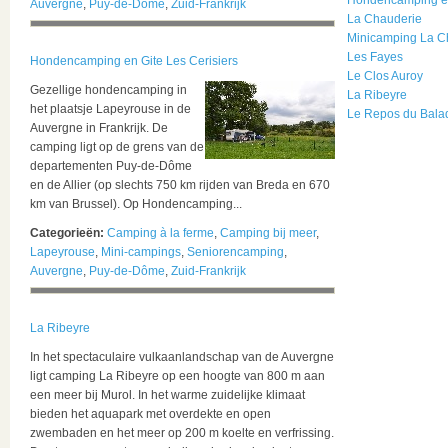
Hondencamping en
Auvergne
,
Puy-de-Dôme
,
Zuid-Frankrijk
La Chauderie
Minicamping La C
Les Fayes
Hondencamping en Gite Les Cerisiers
Le Clos Auroy
Gezellige hondencamping in
La Ribeyre
het plaatsje Lapeyrouse in de
Le Repos du Bala
Auvergne in Frankrijk. De
camping ligt op de grens van de
departementen Puy-de-Dôme
en de Allier (op slechts 750 km rijden van Breda en 670
km van Brussel). Op Hondencamping...
Categorieën:
Camping à la ferme
,
Camping bij meer
,
Lapeyrouse
,
Mini-campings
,
Seniorencamping
,
Auvergne
,
Puy-de-Dôme
,
Zuid-Frankrijk
La Ribeyre
In het spectaculaire vulkaanlandschap van de Auvergne
ligt camping La Ribeyre op een hoogte van 800 m aan
een meer bij Murol. In het warme zuidelijke klimaat
bieden het aquapark met overdekte en open
zwembaden en het meer op 200 m koelte en verfrissing.