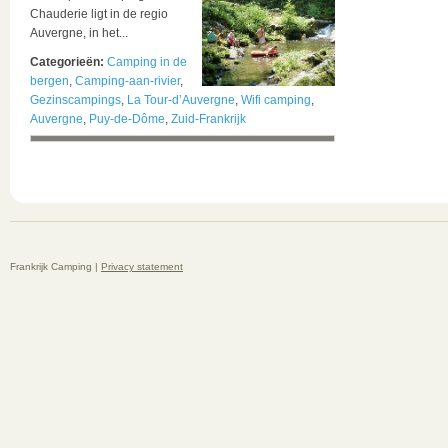
Chauderie ligt in de regio
Auvergne, in het...
Categorieën:
Camping in de
bergen
,
Camping-aan-rivier
,
Gezinscampings
,
La Tour-d’Auvergne
,
Wifi camping
,
Auvergne
,
Puy-de-Dôme
,
Zuid-Frankrijk
Frankrijk Camping |
Privacy statement