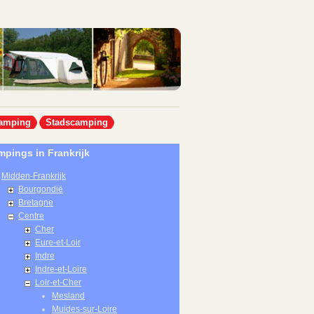
amping
Stadscamping
pings in Frankrijk
Midden-Frankrijk
Bourgondië
Bretagne
Centre
Cher
Eure-et-Loir
Indre
Indre-et-Loire
Loir-et-Cher
Mesland
Muides-sur-Loire