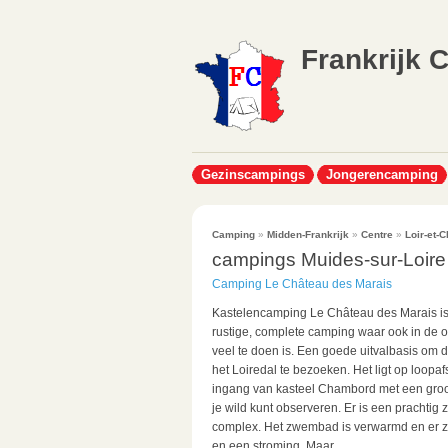
Frankrijk 
Gezinscampings
Jongerencamping
Camping
»
Midden-Frankrijk
»
Centre
»
Loir-et-C
campings Muides-sur-Loire
Camping Le Château des Marais
Kastelencamping Le Château des Marais i
rustige, complete camping waar ook in de
veel te doen is. Een goede uitvalbasis om d
het Loiredal te bezoeken. Het ligt op loopa
ingang van kasteel Chambord met een groo
je wild kunt observeren. Er is een prachti
complex. Het zwembad is verwarmd en er zi
en een stroming. Maar...