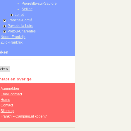
Pierrefitte-sur-Sauldre
Seillac
Loiret
Franche-Comté
Pays de la Loire
Poitou-Charentes
Noord-Frankrijk
Zuid-Frankrijk
eken
tact en overige
Aanmelden
Email contact
Home
Contact
Sitemap
Frankrijk-Camping.nl kopen?