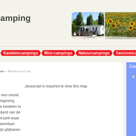
Camping
Kastelencampings
Mini-campings
Natuurcampings
Seniorenc
Cam
her
» Muides-sur-Loire
Javascript is required to view this map.
s een mooie
 omgeving
e kastelen in
fstand van de
t park waar
g zwembad-
jn glijbanen