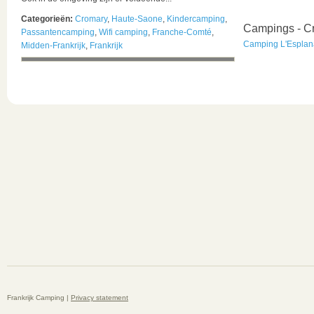
Categorieën:
Cromary
,
Haute-Saone
,
Kindercamping
,
Campings - C
Passantencamping
,
Wifi camping
,
Franche-Comté
,
Camping L'Espla
Midden-Frankrijk
,
Frankrijk
Frankrijk Camping |
Privacy statement