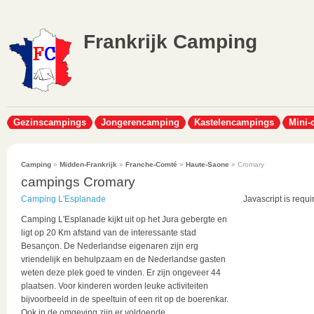
Frankrijk Camping
Gezinscampings
Jongerencamping
Kastelencampings
Mini-
Camping
»
Midden-Frankrijk
»
Franche-Comté
»
Haute-Saone
» Cromary
campings Cromary
Camping L'Esplanade
Javascript is requi
Camping L'Esplanade kijkt uit op het Jura gebergte en
ligt op 20 Km afstand van de interessante stad
Besançon. De Nederlandse eigenaren zijn erg
vriendelijk en behulpzaam en de Nederlandse gasten
weten deze plek goed te vinden. Er zijn ongeveer 44
plaatsen. Voor kinderen worden leuke activiteiten
bijvoorbeeld in de speeltuin of een rit op de boerenkar.
Ook in de omgeving zijn er voldoende...