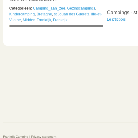
Categorieën:
Camping_aan_zee
,
Gezinscampings
,
Campings - st
Kindercamping
,
Bretagne
,
st Jouan des Guerets
,
Ille-et-
Le p'tit bois
Vilaine
,
Midden-Frankrijk
,
Frankrijk
Frankrijk Camping |
Privacy statement