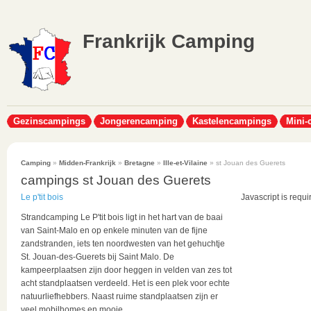
Frankrijk Camping
Gezinscampings
Jongerencamping
Kastelencampings
Mini-
Camping
»
Midden-Frankrijk
»
Bretagne
»
Ille-et-Vilaine
» st Jouan des Guerets
campings st Jouan des Guerets
Le p'tit bois
Javascript is requi
Strandcamping Le P'tit bois ligt in het hart van de baai
van Saint-Malo en op enkele minuten van de fijne
zandstranden, iets ten noordwesten van het gehuchtje
St. Jouan-des-Guerets bij Saint Malo. De
kampeerplaatsen zijn door heggen in velden van zes tot
acht standplaatsen verdeeld. Het is een plek voor echte
natuurliefhebbers. Naast ruime standplaatsen zijn er
veel mobilhomes en mooie...