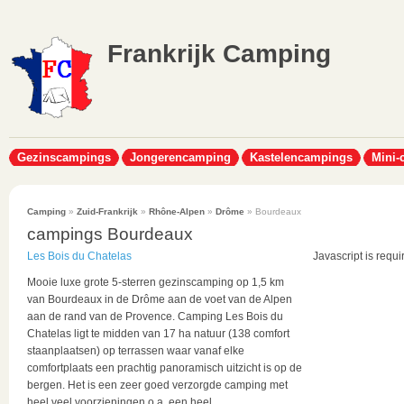
Frankrijk Camping
Gezinscampings
Jongerencamping
Kastelencampings
Mini-
Camping
»
Zuid-Frankrijk
»
Rhône-Alpen
»
Drôme
» Bourdeaux
campings Bourdeaux
Les Bois du Chatelas
Javascript is requi
Mooie luxe grote 5-sterren gezinscamping op 1,5 km
van Bourdeaux in de Drôme aan de voet van de Alpen
aan de rand van de Provence. Camping Les Bois du
Chatelas ligt te midden van 17 ha natuur (138 comfort
staanplaatsen) op terrassen waar vanaf elke
comfortplaats een prachtig panoramisch uitzicht is op de
bergen. Het is een zeer goed verzorgde camping met
heel veel voorzieningen o.a. een heel...