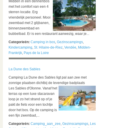
Midden in een dennenbos
met het comfort van een 4
sterren locatie. Erg
vriendelijk personeel. Mooi
zwembad met 2 glijbanen,
binnenzwembad en
bubbelbad. Er is een restaurant aanwezig, waar je...
Categorieën:
Camping in bos
,
Gezinscampings
,
Kindercamping
,
St. Hilaire-de-Riez
,
Vendée
,
Midden-
Frankrijk
,
Pays de la Loire
La Dune des Sables
Camping La Dune des Sables ligt pal aan zee met
zonnige plaatsen dichtbij de levendige badplaats
Les Sables d'Olonne.
Vanaf het
terras op een luxe stacaravan
loop je zo het strand op of je
pakt de fiets voor een tochtje
door het bos. Op de camping is
een fijn zwembad,...
Categorieën:
Camping_aan_zee
,
Gezinscampings
,
Les