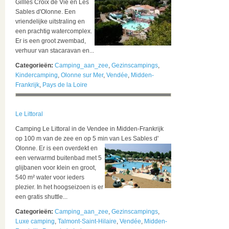
Gillles Croix de Vie en Les
Sables d'Olonne. Een
vriendelijke uitstraling en
een prachtig watercomplex.
Er is een groot zwembad,
verhuur van stacaravan en...
Categorieën:
Camping_aan_zee
,
Gezinscampings
,
Kindercamping
,
Olonne sur Mer
,
Vendée
,
Midden-
Frankrijk
,
Pays de la Loire
Le Littoral
Camping Le Littoral in de Vendee in Midden-Frankrijk
op 100 m van de zee en op 5 min van Les Sables d'
Olonne.
Er is een overdekt en
een verwarmd buitenbad met 5
glijbanen voor klein en groot,
540 m² water voor ieders
plezier. In het hoogseizoen is er
een gratis shuttle...
Categorieën:
Camping_aan_zee
,
Gezinscampings
,
Luxe camping
,
Talmont-Saint-Hilaire
,
Vendée
,
Midden-