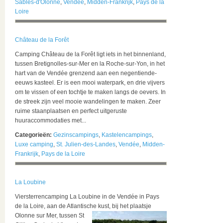
Sables-d'Olonne
,
Vendée
,
Midden-Frankrijk
,
Pays de la
Loire
Château de la Forêt
Camping Château de la Forêt ligt iets in het binnenland,
tussen Bretignolles-sur-Mer en la Roche-sur-Yon, in het
hart van de Vendée grenzend aan een negentiende-
eeuws kasteel. Er is een mooi waterpark, en drie vijvers
om te vissen of een tochtje te maken langs de oevers. In
de streek zijn veel mooie wandelingen te maken. Zeer
ruime staanplaatsen en perfect uitgeruste
huuraccommodaties met...
Categorieën:
Gezinscampings
,
Kastelencampings
,
Luxe camping
,
St. Julien-des-Landes
,
Vendée
,
Midden-
Frankrijk
,
Pays de la Loire
La Loubine
Viersterrencamping La Loubine in de Vendée in Pays
de la Loire, aan de Atlantische kust, bij het plaatsje
Olonne sur Mer,
tussen St