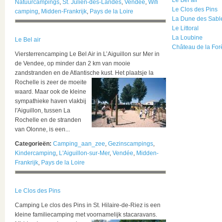
Le Bel air
Natuurcampings
,
St. Julien-des-Landes
,
Vendée
,
Wifi
Le Clos des Pins
camping
,
Midden-Frankrijk
,
Pays de la Loire
La Dune des Sabl
Le Littoral
La Loubine
Le Bel air
Château de la For
Viersterrencamping Le Bel Air in L’Aiguillon sur Mer in
de Vendee, op minder dan 2 km van mooie
zandstranden en de Atlantische kust.
Het plaatsje la
Rochelle is zeer de moeite
waard. Maar ook de kleine
sympathieke haven vlakbij
l'Aiguillon, tussen La
Rochelle en de stranden
van Olonne, is een...
Categorieën:
Camping_aan_zee
,
Gezinscampings
,
Kindercamping
,
L'Aiguillon-sur-Mer
,
Vendée
,
Midden-
Frankrijk
,
Pays de la Loire
Le Clos des Pins
Camping Le clos des Pins in St. Hilaire-de-Riez is een
kleine familiecamping met voornamelijk stacaravans.