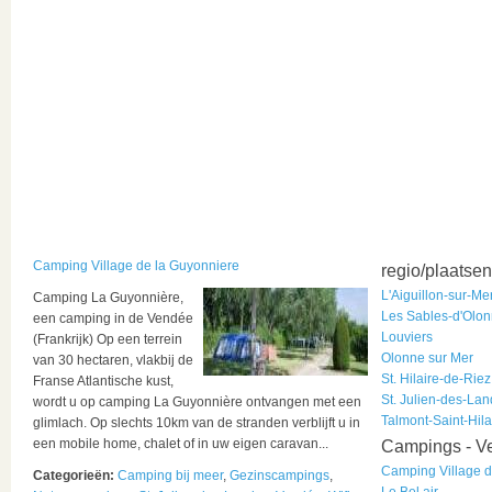
Camping Village de la Guyonniere
regio/plaatsen
L'Aiguillon-sur-Me
Camping La Guyonnière,
Les Sables-d'Olo
een camping in de Vendée
Louviers
(Frankrijk) Op een terrein
Olonne sur Mer
van 30 hectaren, vlakbij de
St. Hilaire-de-Riez
Franse Atlantische kust,
St. Julien-des-La
wordt u op camping La Guyonnière ontvangen met een
Talmont-Saint-Hila
glimlach. Op slechts 10km van de stranden verblijft u in
een mobile home, chalet of in uw eigen caravan...
Campings - V
Camping Village d
Categorieën:
Camping bij meer
,
Gezinscampings
,