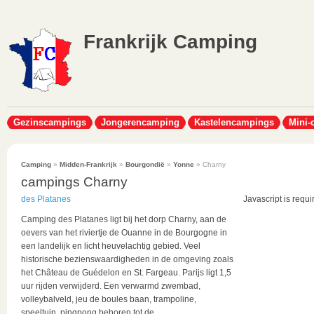
Frankrijk Camping
Gezinscampings
Jongerencamping
Kastelencampings
Mini-
Camping
»
Midden-Frankrijk
»
Bourgondië
»
Yonne
» Charny
campings Charny
des Platanes
Javascript is requi
Camping des Platanes ligt bij het dorp Charny, aan de
oevers van het riviertje de Ouanne in de Bourgogne in
een landelijk en licht heuvelachtig gebied. Veel
historische bezienswaardigheden in de omgeving zoals
het Château de Guédelon en St. Fargeau. Parijs ligt 1,5
uur rijden verwijderd. Een verwarmd zwembad,
volleybalveld, jeu de boules baan, trampoline,
speeltuin, pingpong behoren tot de...