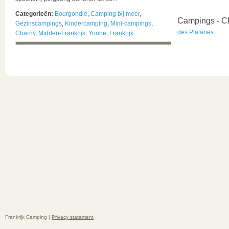
Categorieën:
Bourgondië
,
Camping bij meer
,
Campings - C
Gezinscampings
,
Kindercamping
,
Mini-campings
,
des Platanes
Charny
,
Midden-Frankrijk
,
Yonne
,
Frankrijk
Frankrijk Camping |
Privacy statement