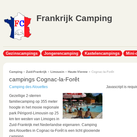
Frankrijk Camping
Gezinscampings
Jongerencamping
Kastelencampings
Mini-
Camping
»
Zuid-Frankrijk
»
Limousin
»
Haute-Vienne
» Cognac-la-Forêt
campings Cognac-la-Forêt
Camping des Alouettes
Javascript is requi
Gezellige 2-sterren
familiecamping op 355 meter
hoogte in het mooie regionale
park Périgord-Limousin op 25
km ten westen van Limoges in
Zuid-Frankrijk met Nederlandse eigenaren. Camping
des Alouettes in Cognac-la-Forêt is een licht glooiende
camping...