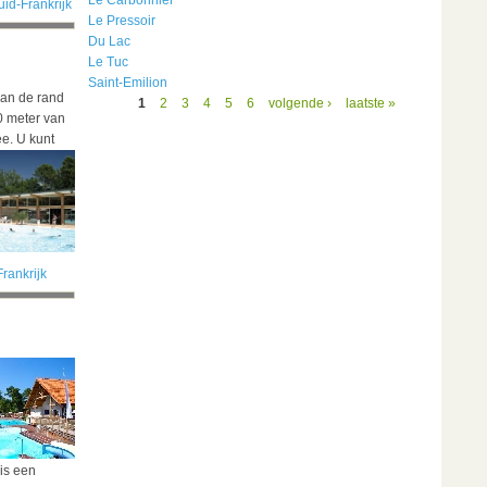
Le Carbonnier
uid-Frankrijk
Le Pressoir
Du Lac
Le Tuc
Saint-Emilion
aan de rand
1
2
3
4
5
6
volgende ›
laatste »
0 meter van
ee.
U kunt
Frankrijk
 is een