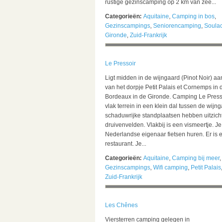
rustige gezinscamping op 2 km van zee...
Categorieën:
Aquitaine
,
Camping in bos
,
Gezinscampings
,
Seniorencamping
,
Soulac
Gironde
,
Zuid-Frankrijk
Le Pressoir
Ligt midden in de wijngaard (Pinot Noir) aa
van het dorpje Petit Palais et Cornemps in 
Bordeaux in de Gironde. Camping Le Presso
vlak terrein in een klein dal tussen de wijn
schaduwrijke standplaatsen hebben uitzich
druivenvelden. Vlakbij is een vismeertje. Je
Nederlandse eigenaar fietsen huren. Er is
restaurant. Je...
Categorieën:
Aquitaine
,
Camping bij meer
,
Gezinscampings
,
Wifi camping
,
Petit Palais
Zuid-Frankrijk
Les Chênes
Viersterren camping gelegen in