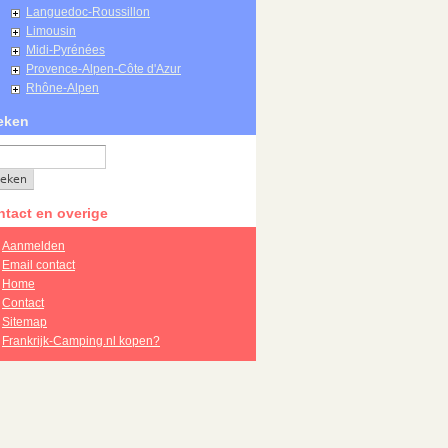
Languedoc-Roussillon
Limousin
Midi-Pyrénées
Provence-Alpen-Côte d'Azur
Rhône-Alpen
eken
tact en overige
Aanmelden
Email contact
Home
Contact
Sitemap
Frankrijk-Camping.nl kopen?