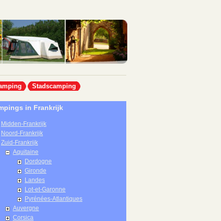
amping
Stadscamping
pings in Frankrijk
Midden-Frankrijk
Noord-Frankrijk
Zuid-Frankrijk
Aquitaine
Dordogne
Gironde
Landes
Lot-et-Garonne
Pyrénées-Atlantiques
Auvergne
Corsica