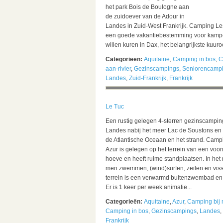
het park Bois de Boulogne aan
de zuidoever van de Adour in
Landes in Zuid-West Frankrijk. Camping Le
een goede vakantiebestemming voor kamp
willen kuren in Dax, het belangrijkste kuuroo
Categorieën:
Aquitaine
,
Camping in bos
,
C
aan-rivier
,
Gezinscampings
,
Seniorencamp
Landes
,
Zuid-Frankrijk
,
Frankrijk
Le Tuc
Een rustig gelegen 4-sterren gezinscampin
Landes nabij het meer Lac de Soustons en
de Atlantische Oceaan en het strand. Camp
Azur is gelegen op het terrein van een voo
hoeve en heeft ruime standplaatsen. In het
men zwemmen, (wind)surfen, zeilen en viss
terrein is een verwarmd buitenzwembad en
Er is 1 keer per week animatie...
Categorieën:
Aquitaine
,
Azur
,
Camping bij 
Camping in bos
,
Gezinscampings
,
Landes
,
Frankrijk