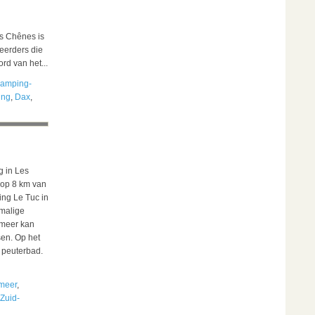
s Chênes is
eerders die
rd van het...
amping-
ing
,
Dax
,
g in Les
 op 8 km van
ing Le Tuc in
rmalige
 meer kan
en. Op het
 peuterbad.
meer
,
Zuid-