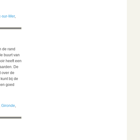
-sur-Mer
,
n de rand
de buurt van
ir heeft een
gaarden. De
t over de
 kunt bij de
 een goed
,
Gironde
,