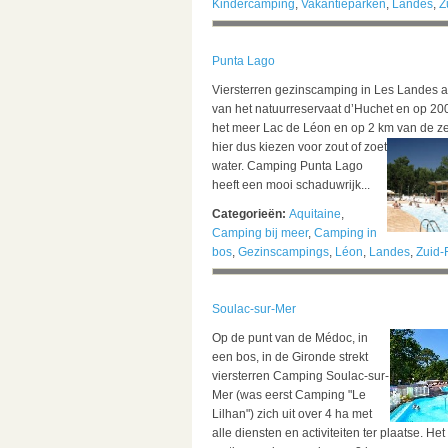
Kindercamping
,
Vakantieparken
,
Landes
,
Z
Punta Lago
Viersterren gezinscamping in Les Landes 
van het natuurreservaat d’Huchet en op 20
het meer Lac de Léon en op 2 km van de z
hier dus kiezen voor zout of zoet
water. Camping Punta Lago
heeft een mooi schaduwrijk...
Categorieën:
Aquitaine
,
Camping bij meer
,
Camping in
bos
,
Gezinscampings
,
Léon
,
Landes
,
Zuid-
Soulac-sur-Mer
Op de punt van de Médoc, in
een bos, in de Gironde strekt
viersterren Camping Soulac-sur-
Mer (was eerst Camping "Le
Lilhan") zich uit over 4 ha met
alle diensten en activiteiten ter plaatse. Het