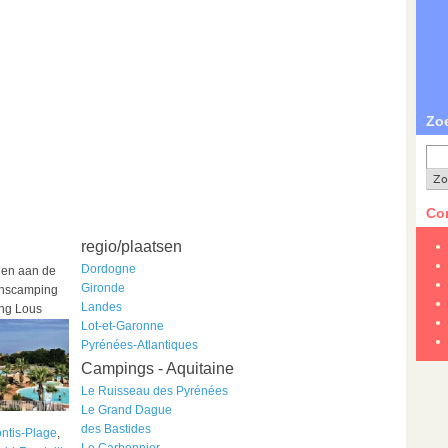
Zo
Con
regio/plaatsen
Dordogne
 en aan de
Gironde
zinscamping
Landes
ng Lous
Lot-et-Garonne
Pyrénées-Atlantiques
Campings - Aquitaine
Le Ruisseau des Pyrénées
Le Grand Dague
des Bastides
ntis-Plage
,