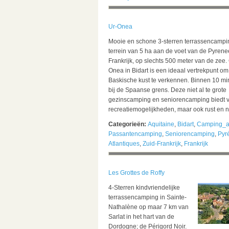
Ur-Onea
Mooie en schone 3-sterren terrassencampi
terrein van 5 ha aan de voet van de Pyrene
Frankrijk, op slechts 500 meter van de zee
Onea in Bidart is een ideaal vertrekpunt om
Baskische kust te verkennen. Binnen 10 mi
bij de Spaanse grens. Deze niet al te grote
gezinscamping en seniorencamping biedt 
recreatiemogelijkheden, maar ook rust en na
Categorieën:
Aquitaine
,
Bidart
,
Camping_a
Passantencamping
,
Seniorencamping
,
Pyr
Atlantiques
,
Zuid-Frankrijk
,
Frankrijk
Les Grottes de Roffy
4-Sterren kindvriendelijke
terrassencamping in Sainte-
Nathalène op maar 7 km van
Sarlat in het hart van de
Dordogne; de Périgord Noir.