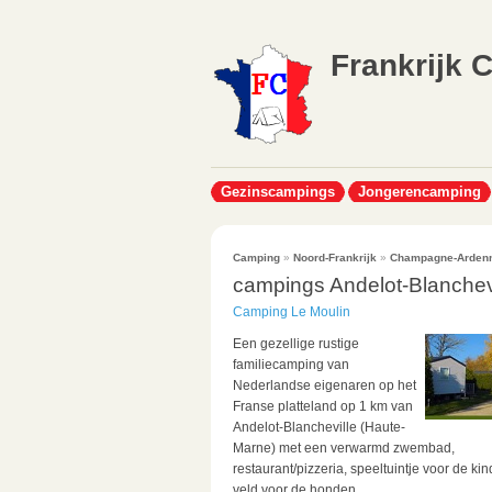
Frankrijk 
Gezinscampings
Jongerencamping
Camping
»
Noord-Frankrijk
»
Champagne-Arden
campings Andelot-Blanchev
Camping Le Moulin
Een gezellige rustige
familiecamping van
Nederlandse eigenaren op het
Franse platteland op 1 km van
Andelot-Blancheville (Haute-
Marne) met een verwarmd zwembad,
restaurant/pizzeria, speeltuintje voor de kin
veld voor de honden,...