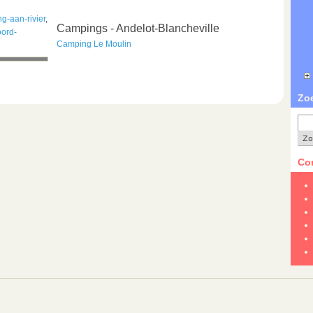
g-aan-rivier
,
Campings - Andelot-Blancheville
ord-
Camping Le Moulin
Zo
Con