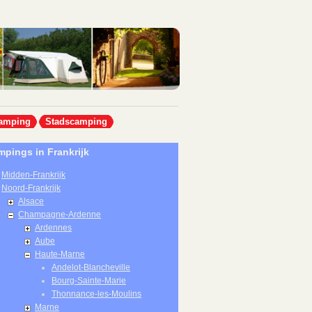
amping
Stadscamping
pings in Frankrijk
Midden-Frankrijk
Noord-Frankrijk
Alsace
Champagne-Ardenne
Ardennes
Aube
Haute-Marne
Andelot-Blancheville
Bourg-Sainte-Marie
Thonnance-les-Moulins
Marne