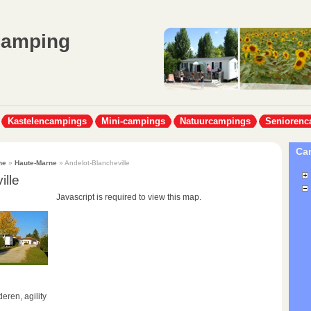
Camping
Kastelencampings
Mini-campings
Natuurcampings
Seniorenc
Cam
ne
»
Haute-Marne
» Andelot-Blancheville
ille
Javascript is required to view this map.
deren, agility