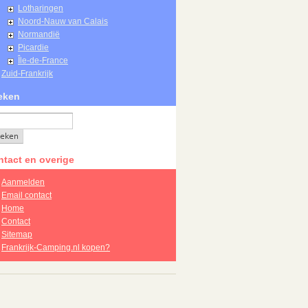
Lotharingen
Noord-Nauw van Calais
Normandië
Picardie
Île-de-France
Zuid-Frankrijk
eken
tact en overige
Aanmelden
Email contact
Home
Contact
Sitemap
Frankrijk-Camping.nl kopen?