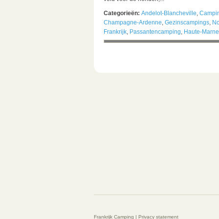
Categorieën:
Andelot-Blancheville
,
Campin
Champagne-Ardenne
,
Gezinscampings
,
No
Frankrijk
,
Passantencamping
,
Haute-Marne
Frankrijk Camping |
Privacy statement