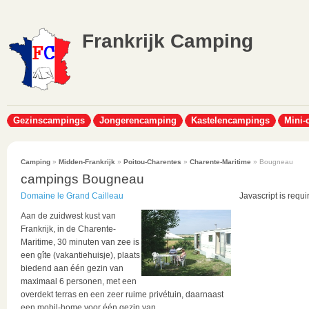
Frankrijk Camping
Gezinscampings
Jongerencamping
Kastelencampings
Mini-
Camping
»
Midden-Frankrijk
»
Poitou-Charentes
»
Charente-Maritime
» Bougneau
campings Bougneau
Domaine le Grand Cailleau
Javascript is requi
Aan de zuidwest kust van
Frankrijk, in de Charente-
Maritime, 30 minuten van zee is
een gîte (vakantiehuisje), plaats
biedend aan één gezin van
maximaal 6 personen, met een
overdekt terras en een zeer ruime privétuin, daarnaast
een mobil-home voor één gezin van...