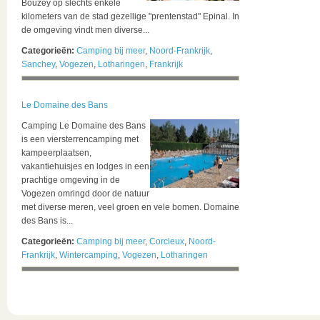
Bouzey op slechts enkele
kilometers van de stad gezellige "prentenstad" Epinal. In
de omgeving vindt men diverse...
Categorieën:
Camping bij meer
,
Noord-Frankrijk
,
Sanchey
,
Vogezen
,
Lotharingen
,
Frankrijk
Le Domaine des Bans
Camping Le Domaine des Bans
is een viersterrencamping met
kampeerplaatsen,
vakantiehuisjes en lodges in een
prachtige omgeving in de
Vogezen omringd door de natuur
met diverse meren, veel groen en vele bomen. Domaine
des Bans is...
Categorieën:
Camping bij meer
,
Corcieux
,
Noord-
Frankrijk
,
Wintercamping
,
Vogezen
,
Lotharingen