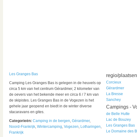
Les Granges Bas
regio/plaatsen
Corcieux
Camping Les Granges Bas is gelegen in de heuvels op
Gérardmer
circa 5 km van het centrum Gérardmer, 2 kilometer van
La Bresse
de oevers van het bekende meer en circa 6 / 7 km van
Sanchey
de skipistes. Les Granges Bas in de Vogezen is het
gehele jaar geopend en biedt in de winter diverse
Campings - V
stacaravans en gites.
de Belle Hutte
Lac de Bouzey
Categorieën:
Camping in de bergen
,
Gérardmer
,
Les Granges Bas
Noord-Frankrijk
,
Wintercamping
,
Vogezen
,
Lotharingen
,
Le Domaine des 
Frankrijk