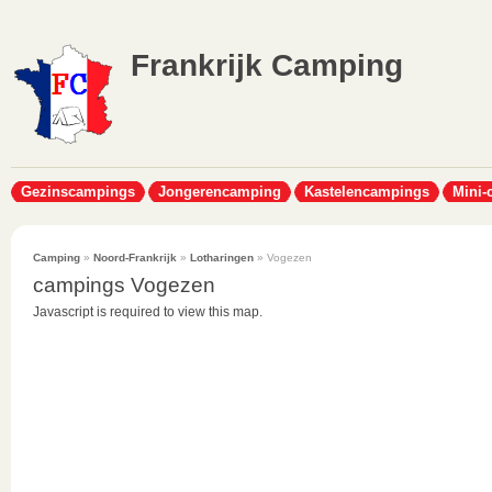
Frankrijk Camping
Gezinscampings
Jongerencamping
Kastelencampings
Mini-
Camping
»
Noord-Frankrijk
»
Lotharingen
» Vogezen
campings Vogezen
Javascript is required to view this map.