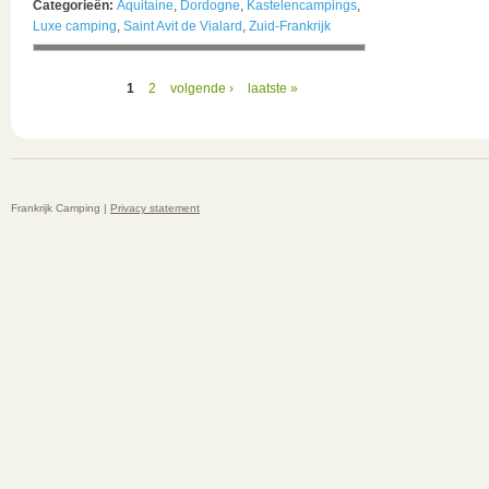
Categorieën:
Aquitaine
,
Dordogne
,
Kastelencampings
,
Luxe camping
,
Saint Avit de Vialard
,
Zuid-Frankrijk
1
2
volgende ›
laatste »
Frankrijk Camping |
Privacy statement