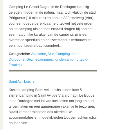
Camping Le Grand Dague in de Dordogne is rustig
gelegen midden in de natuur, maar toch vlak bij de stad
Périgueux (10 minuten) en aan de A89 snelweg (Atur)
voor een goede bereikbaarheid. Zowel het vele groen
op de camping als het bos ernaast dragen bij aan het
zeer natuurlijke karakter van de camping. Er is een
overdekte speeltuin en het zwembad is verbouwd tot
een mooi laguna-bad, compleet...
Categorieën:
Aquitaine
,
Atur
,
Camping in bos
,
Dordogne
,
Gezinscampings
,
Kindercamping
,
Zuid-
Frankrijk
Saint Avit Loisirs
Kasteelcamping Saint Avit Loisirs is een luxe 5-
sterrencamping in Saint Avit de Vialard nabij Le Bugue
in de Dordogne met tal van faciliteiten om jong en oud
te vermaken en een aangename vakantie te bezorgen.
Naast kampeerplaatsen ook allerlei luxe
accommodaties en mogelijkheden tot overnachten o.b.v.
halfpension.