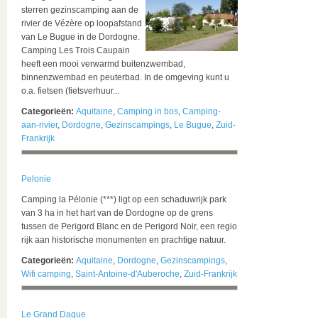
sterren gezinscamping aan de
rivier de Vézère op loopafstand
van Le Bugue in de Dordogne.
Camping Les Trois Caupain
heeft een mooi verwarmd buitenzwembad,
binnenzwembad en peuterbad. In de omgeving kunt u
o.a. fietsen (fietsverhuur...
Categorieën:
Aquitaine
,
Camping in bos
,
Camping-
aan-rivier
,
Dordogne
,
Gezinscampings
,
Le Bugue
,
Zuid-
Frankrijk
Pelonie
Camping la Pélonie (***) ligt op een schaduwrijk park
van 3 ha in het hart van de Dordogne op de grens
tussen de Perigord Blanc en de Perigord Noir, een regio
rijk aan historische monumenten en prachtige natuur.
Categorieën:
Aquitaine
,
Dordogne
,
Gezinscampings
,
Wifi camping
,
Saint-Antoine-d'Auberoche
,
Zuid-Frankrijk
Le Grand Dague