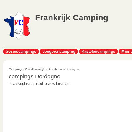
Frankrijk Camping
Gezinscampings
Jongerencamping
Kastelencampings
Mini-
Camping
»
Zuid-Frankrijk
»
Aquitaine
» Dordogne
campings Dordogne
Javascript is required to view this map.