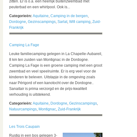
zitten. Er is o.a. een heerlijk buitenzwembad met
peuterbad en een whirlpool. Ook is...
Categorieën:
Aquitaine
,
Camping in de bergen
,
Dordogne
,
Gezinscampings
,
Sarlat
,
Wifi camping
,
Zuid-
Frankrijk
Camping La Fage
Leuke familiecamping gelegen in La Chapelle-Aubareil,
8 km ten zuiden van Montignac in de Dordogne.
Camping La Fage is een groene camping met een groot
zwembad en veel speelruimte. Er is erg veel voor de
kinderen te beleven. Uitstapje in de omgeving zoals
naar Périgord of een kanotocht over de Dordogne..
Sanaitair is prima verzorgd en de prijs-kwaliteit
verhouding is uitstekend.
Categorieën:
Aquitaine
,
Dordogne
,
Gezinscampings
,
Natuurcampings
,
Montignac
,
Zuid-Frankrijk
Les Trois Caupain
Rustig in een bos gelegen 3-