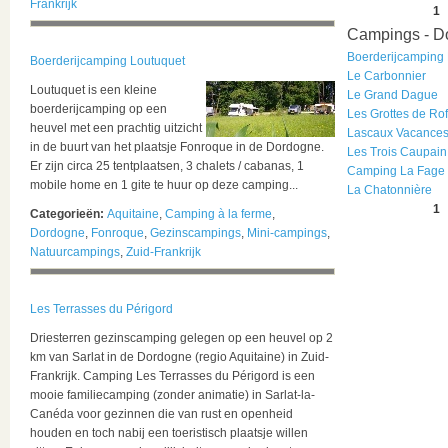
Frankrijk
1
Campings - D
Boerderijcamping
Boerderijcamping Loutuquet
Le Carbonnier
Loutuquet is een kleine
Le Grand Dague
boerderijcamping op een
Les Grottes de Rof
heuvel met een prachtig uitzicht
Lascaux Vacance
in de buurt van het plaatsje Fonroque in de Dordogne.
Les Trois Caupain
Er zijn circa 25 tentplaatsen, 3 chalets / cabanas, 1
Camping La Fage
mobile home en 1 gite te huur op deze camping...
La Chatonnière
1
Categorieën:
Aquitaine
,
Camping à la ferme
,
Dordogne
,
Fonroque
,
Gezinscampings
,
Mini-campings
,
Natuurcampings
,
Zuid-Frankrijk
Les Terrasses du Périgord
Driesterren gezinscamping gelegen op een heuvel op 2
km van Sarlat in de Dordogne (regio Aquitaine) in Zuid-
Frankrijk. Camping Les Terrasses du Périgord is een
mooie familiecamping (zonder animatie) in Sarlat-la-
Canéda voor gezinnen die van rust en openheid
houden en toch nabij een toeristisch plaatsje willen