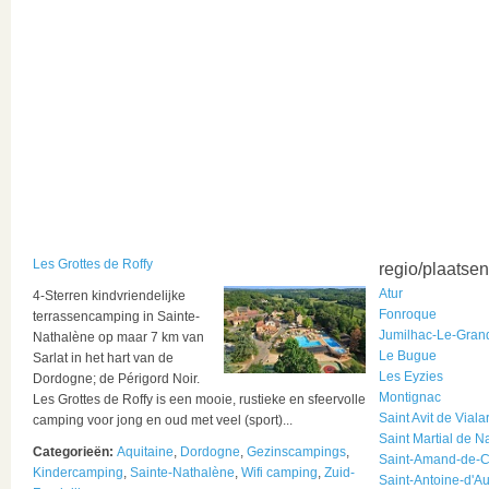
Les Grottes de Roffy
regio/plaatsen
Atur
4-Sterren kindvriendelijke
Fonroque
terrassencamping in Sainte-
Jumilhac-Le-Gran
Nathalène op maar 7 km van
Le Bugue
Sarlat in het hart van de
Les Eyzies
Dordogne; de Périgord Noir.
Montignac
Les Grottes de Roffy is een mooie, rustieke en sfeervolle
Saint Avit de Viala
camping voor jong en oud met veel (sport)...
Saint Martial de N
Categorieën:
Aquitaine
,
Dordogne
,
Gezinscampings
,
Saint-Amand-de-C
Kindercamping
,
Sainte-Nathalène
,
Wifi camping
,
Zuid-
Saint-Antoine-d'A