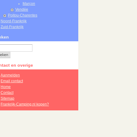
Marçon
Vendée
Poitou-Charentes
Noord-Frankrijk
Zuid-Frankrijk
eken
tact en overige
Aanmelden
Email contact
Home
Contact
Sitemap
Frankrijk-Camping.nl kopen?