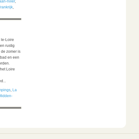
an-rivier
,
rankrijk
,
 le-Loire
en rustig
 de zomer is
embad en een
rden.
het Loire
d...
mpings
,
La
Midden-