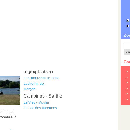
Zo
Con
regio/plaatsen
La Chartre-sur le-Loire
Luché­Pringé
Marçon
Campings - Sarthe
Le Vieux Moulin
Le Lac des Varennes
or langer
tronomie in