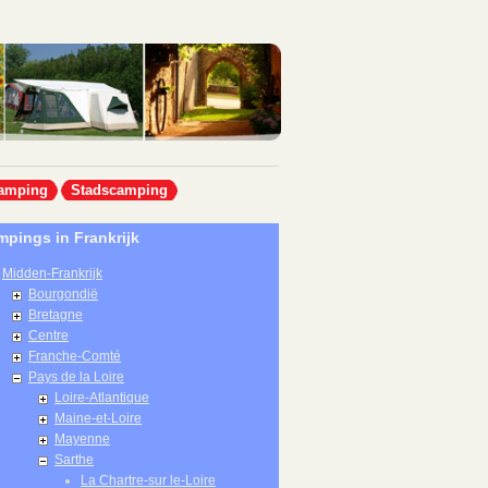
amping
Stadscamping
pings in Frankrijk
Midden-Frankrijk
Bourgondië
Bretagne
Centre
Franche-Comté
Pays de la Loire
Loire-Atlantique
Maine-et-Loire
Mayenne
Sarthe
La Chartre-sur le-Loire