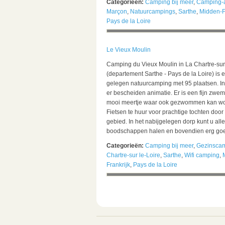
Categorieën:
Camping bij meer
,
Camping-a
Marçon
,
Natuurcampings
,
Sarthe
,
Midden-F
Pays de la Loire
Le Vieux Moulin
Camping du Vieux Moulin in La Chartre-sur
(departement Sarthe - Pays de la Loire) is e
gelegen natuurcamping met 95 plaatsen. In
er bescheiden animatie. Er is een fijn zw
mooi meertje waar ook gezwommen kan wo
Fietsen te huur voor prachtige tochten door 
gebied. In het nabijgelegen dorp kunt u alle
boodschappen halen en bovendien erg goe
Categorieën:
Camping bij meer
,
Gezinsca
Chartre-sur le-Loire
,
Sarthe
,
Wifi camping
,
Frankrijk
,
Pays de la Loire