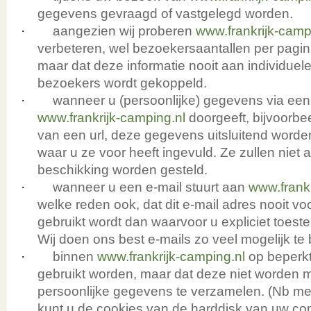
gegevens gevraagd of vastgelegd worden.
·
aangezien wij proberen
www.frankrijk-camp
verbeteren, wel bezoekersaantallen per pag
maar dat deze informatie nooit aan individue
bezoekers wordt gekoppeld.
·
wanneer u (persoonlijke) gegevens via een
www.frankrijk-camping.nl
doorgeeft, bijvoorbe
van een url, deze gegevens uitsluitend worden
waar u ze voor heeft ingevuld. Ze zullen niet 
beschikking worden gesteld.
·
wanneer u een e-mail stuurt aan
www.frankr
welke reden ook, dat dit e-mail adres nooit v
gebruikt wordt dan waarvoor u expliciet toes
Wij doen ons best e-mails zo veel mogelijk t
·
binnen
www.frankrijk-camping.nl
op beperkt
gebruikt worden, maar dat deze niet worden m
persoonlijke gegevens te verzamelen. (Nb m
kunt u de cookies van de harddisk van uw com